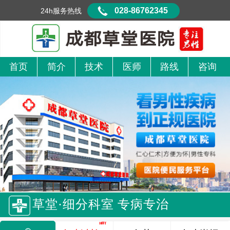
028-86762345
24h服务热线
首页
简介
技术
医师
路线
咨询
草堂·细分科室 专病专治