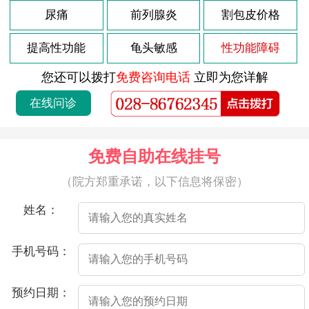
2026-07-21
尿痛
前列腺炎
割包皮价格
射精疼痛是指男性在射精的过程中感到疼痛或不适。这种疼痛可能会出现在射精前、射精后或持续一段时间。射精疼痛可能由多种原因引起，以下是一些常见的原因。
2026-07-21
医院介绍射精时会痛，可能是由于以下原因：
提高性功能
龟头敏感
性功能障碍
2026-07-21
射精时带血，是许多男性都会遇到的问题，通常情况下，这种现象并不会引起严重的危害，但也不容忽视，尤其是当出现频率增多时，需要及时就医。
您还可以拨打
免费咨询电话
立即为您详解
2026-07-21
射精疼痛是指在射精过程中或射精后出现疼痛的情况。这种疼痛的原因非常多，可能与生理因素、心理因素、感染、损伤等因素相关。
在线问诊
2026-07-21
射精疼痛是男性朋友常见的问题之一，可能是由于前列腺炎、尿道炎、以及其他非感染性因素等原因引起的。如果您遇到了这种情况，不要慌张，接下来介绍一些处理办法，希望对您有所帮助。
2026-07-21
射精疼痛是指在性行为中或撸管时，男性射精时会感到疼痛不适的情况。这种疼痛通常发生在射精之前、期间或之后，且可能是阵发性的剧烈疼痛。
免费自助在线挂号
2026-07-21
射精疼痛是指在射精时出现阴茎、睾丸或会阴部位的疼痛。在一些情况下，这种疼痛可以持续数小时或数天，甚至可以干扰正常房事。这种疼痛可能由多种原因引起，包括生殖部位感染、前列腺炎、尿道炎、包皮过长以及生殖部位伤害等。
（院方郑重承诺，以下信息将保密）
2026-07-21
射精疼痛是指性行为中射精时出现疼痛感。射精疼痛的原因可能很多，其中较常见的原因是前列腺炎、尿道炎、性部位感染等。以下是详细介绍。
姓名：
2026-07-21
射精时出现疼痛和血液是一种不正常的情况，通常可能是由以下多种因素导致的。
2026-07-21
射精疼痛是指在性行为或撸管等活动中，当男性达到性奋并射精时出现的疼痛感。这种疼痛可能会在射精后立即或一段时间后出现，疼痛程度因个体差异而有所不同，有时可能会持续数秒或数分钟，甚至可能会持续数小时。射精疼痛可能是由多种不同因素引起的，以下是一些常见的原因：
手机号码：
2026-04-23
高危后2个半月龟头有2个红点
预约日期：
2026-04-20
导致龟头炎的三大原因