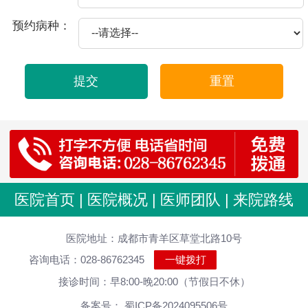
2025-10-21
包皮龟头炎爱你的因素
预约病种：
2025-09-11
必知为怎么会患上前列腺炎的病
2025-09-06
必知龟头炎征兆是什么,怎样医治效果好
提交
重置
2025-08-29
必知附睾炎造成如何危害
2025-08-19
包茎表现哈
2025-08-17
出现早泄的病因是怎样吗
2025-08-14
尿道炎伴随哪些心理障碍
2025-08-08
包茎的治疗方法
医院首页
|
医院概况
|
医师团队
|
来院路线
2025-07-30
包皮过长该做什么手术
医院地址：成都市青羊区草堂北路10号
2025-07-30
包皮过长还是别自慰好
咨询电话：028-86762345
一键拨打
2025-07-30
包皮过长对肾脏危害大 男性千万莫忽视 医院科普
接诊时间：早8:00-晚20:00（节假日不休）
2025-07-30
包皮过长烦恼多,及早治疗很重要
备案号： 蜀ICP备2024095506号