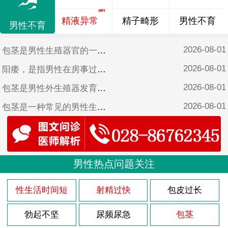
精液异常
精子畸形
男性不育
男性不育
2026-08-01
包茎是男性生殖器官的一种常见疾病，特别是在儿童时期。它是指男性阴茎的包皮无法完全向后拉伸，从而无法暴露出阴茎头部。尽管包茎在儿童时期很常见，但它可能会引起一些潜在的健康问题。医院将探讨一下10岁小男孩包茎的症状以及可能的治疗方法。
2026-08-01
阳痿，是指男性在房事过程中没发硬起来或者保持勃起的现象。在医学上，阳痿也称为勃起功能障碍，简称为ED，是男性性功能障碍的一种常见类型。近年来，随着生活方式的改变和心理压力的增加，阳痿的患病率也不断上升，给许多男性带来了不少困扰。
2026-08-01
包茎是男性外生殖器发育异常的一种常见情况，通常在婴儿时期就可以观察到。包茎是指男性的包皮无法完全向后拉开，从而无法暴露龟头。在5岁的孩子身上，包茎的症状可能会更加明显。
2026-08-01
包茎是一种常见的男性生殖器官异常，尤其在幼儿时期更为常见。对于4岁男宝来说，包茎症状可能会引起家长的担忧和不安。医院将详细介绍包茎的症状，并为家长提供解决方法，以帮助他们更好地理解和处理这一问题。
2026-08-01
列腺炎是男性常见的疾病之一，尽管多发于成年男性，但也有少数青少年患者。本文将探讨17岁前列腺炎的原因，并提供一些预防措施，帮助读者了解并预防这一疾病。
2026-08-01
包茎是男性生殖器官的一种常见疾病，特别是在儿童中。9岁的包茎症状可能会引起家长的担忧和孩子的不适，因此及早了解、正确对待这一问题至关重要。医院将为您详细介绍9岁包茎的症状，帮助您更好地关爱孩子的健康成长。
2026-08-01
男性热点问题关注
3型前列腺炎是一种常见的男性疾病，它主要是由于多种原因引起的。医院将详细介绍一下3型前列腺炎的原因。
2026-08-01
包茎是一种常见的男性生殖器官异常，通常在出生后不久就能够观察到。对于一个6岁的男孩来说，包茎可能会引起一些症状和问题。医院将探讨一下6岁儿童包茎的症状以及可能的解决方法。
性生活时间短
射精过快
包皮过长
2026-08-01
首先需要明确的是，阳痿是一种男性性功能障碍，其主要表现是没发达到或维持勃起状态，而非仅仅是射精过快或过多。因此，5分钟射精算不上阳痿。
勃起不坚
尿频尿急
包茎
2026-08-01
医院表示：17岁前的男性患上前列腺炎的原因有很多，主要包括以下几个方面。