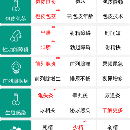
包皮过长
包茎
包皮嵌顿
包皮包茎
割包皮年龄
包皮技术
包皮包茎
早泄
射精障碍
时间短
阳痿
勃起障碍
射精快
性功能障碍
前列腺炎
前列腺痛
尿频尿急
前列腺增生
排尿不畅
夜尿增多
前列腺疾病
龟头炎
睾丸炎
尿道炎
尿相关
泌尿感染
了解更多
生殖感染
死精
少精
弱精