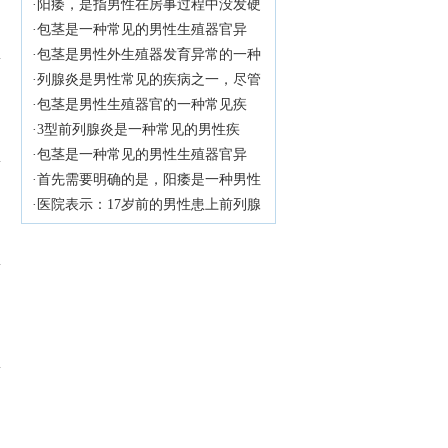
病，特别是在儿童时期。它是指男性
·阳痿，是指男性在房事过程中没发硬
阴茎的包皮无法完全向后拉伸，从而
起来或者保持勃起的现象。在医学
·包茎是一种常见的男性生殖器官异
无法暴露出阴茎头部。尽管包茎在儿
上，阳痿也称为勃起功能障碍，简称
常，尤其在幼儿时期更为常见。对于4
·包茎是男性外生殖器发育异常的一种
童时期很常见，但它可能会引起一些
为ED，是男性性功能障碍的一种常见
岁男宝来说，包茎症状可能会引起家
常见情况，通常在婴儿时期就可以观
·列腺炎是男性常见的疾病之一，尽管
潜在的健康问题。医院将探讨一下10
类型。近年来，随着生活方式的改变
长的担忧和不安。医院将详细介绍包
察到。包茎是指男性的包皮无法完全
多发于成年男性，但也有少数青少年
·包茎是男性生殖器官的一种常见疾
岁小男孩包茎的症状以及可能的治疗
和心理压力的增加，阳痿的患病率也
茎的症状，并为家长提供解决方法，
向后拉开，从而无法暴露龟头。在5岁
患者。本文将探讨17岁前列腺炎的原
病，特别是在儿童中。9岁的包茎症状
·3型前列腺炎是一种常见的男性疾
方法。
不断上升，给许多男性带来了不少困
以帮助他们更好地理解和处理这一问
的孩子身上，包茎的症状可能会更加
因，并提供一些预防措施，帮助读者
可能会引起家长的担忧和孩子的不
病，它主要是由于多种原因引起的。
·包茎是一种常见的男性生殖器官异
扰。
题。
明显。
了解并预防这一疾病。
适，因此及早了解、正确对待这一问
医院将详细介绍一下3型前列腺炎的原
常，通常在出生后不久就能够观察
·首先需要明确的是，阳痿是一种男性
题至关重要。医院将为您详细介绍9岁
因。
到。对于一个6岁的男孩来说，包茎可
性功能障碍，其主要表现是没发达到
·医院表示：17岁前的男性患上前列腺
包茎的症状，帮助您更好地关爱孩子
能会引起一些症状和问题。医院将探
或维持勃起状态，而非仅仅是射精过
炎的原因有很多，主要包括以下几个
的健康成长。
讨一下6岁儿童包茎的症状以及可能的
快或过多。因此，5分钟射精算不上阳
方面。
解决方法。
痿。