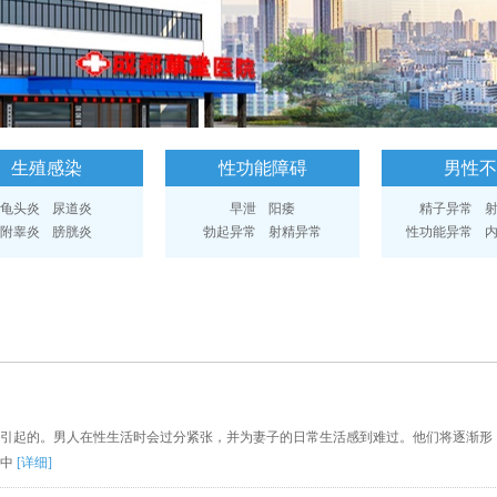
生殖感染
性功能障碍
男性不
龟头炎
尿道炎
早泄
阳痿
精子异常
附睾炎
膀胱炎
勃起异常
射精异常
性功能异常
引起的。男人在性生活时会过分紧张，并为妻子的日常生活感到难过。他们将逐渐形
活中
[详细]