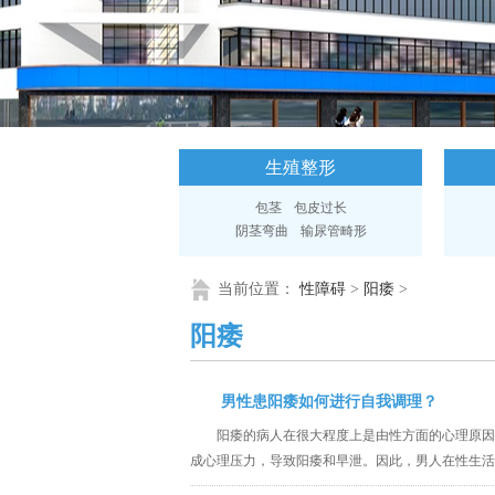
生殖整形
包茎
包皮过长
阴茎弯曲
输尿管畸形
当前位置：
性障碍
>
阳痿
>
阳痿
男性患阳痿如何进行自我调理？
阳痿的病人在很大程度上是由性方面的心理原因
成心理压力，导致阳痿和早泄。因此，男人在性生