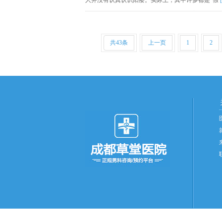
人并没有认真认识阳痿。实际上，其中许多都是“假
共43条
上一页
1
2