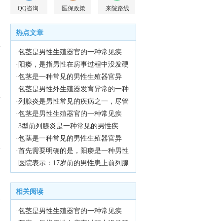
QQ咨询
医保政策
来院路线
热点文章
·包茎是男性生殖器官的一种常见疾
病，特别是在儿童时期。它是指男性
·阳痿，是指男性在房事过程中没发硬
阴茎的包皮无法完全向后拉伸，从而
起来或者保持勃起的现象。在医学
·包茎是一种常见的男性生殖器官异
无法暴露出阴茎头部。尽管包茎在儿
上，阳痿也称为勃起功能障碍，简称
常，尤其在幼儿时期更为常见。对于4
·包茎是男性外生殖器发育异常的一种
童时期很常见，但它可能会引起一些
为ED，是男性性功能障碍的一种常见
岁男宝来说，包茎症状可能会引起家
常见情况，通常在婴儿时期就可以观
·列腺炎是男性常见的疾病之一，尽管
潜在的健康问题。医院将探讨一下10
类型。近年来，随着生活方式的改变
长的担忧和不安。医院将详细介绍包
察到。包茎是指男性的包皮无法完全
多发于成年男性，但也有少数青少年
·包茎是男性生殖器官的一种常见疾
岁小男孩包茎的症状以及可能的治疗
和心理压力的增加，阳痿的患病率也
茎的症状，并为家长提供解决方法，
向后拉开，从而无法暴露龟头。在5岁
患者。本文将探讨17岁前列腺炎的原
病，特别是在儿童中。9岁的包茎症状
·3型前列腺炎是一种常见的男性疾
方法。
不断上升，给许多男性带来了不少困
以帮助他们更好地理解和处理这一问
的孩子身上，包茎的症状可能会更加
因，并提供一些预防措施，帮助读者
可能会引起家长的担忧和孩子的不
病，它主要是由于多种原因引起的。
·包茎是一种常见的男性生殖器官异
扰。
题。
明显。
了解并预防这一疾病。
适，因此及早了解、正确对待这一问
医院将详细介绍一下3型前列腺炎的原
常，通常在出生后不久就能够观察
·首先需要明确的是，阳痿是一种男性
题至关重要。医院将为您详细介绍9岁
因。
到。对于一个6岁的男孩来说，包茎可
性功能障碍，其主要表现是没发达到
·医院表示：17岁前的男性患上前列腺
包茎的症状，帮助您更好地关爱孩子
能会引起一些症状和问题。医院将探
或维持勃起状态，而非仅仅是射精过
炎的原因有很多，主要包括以下几个
的健康成长。
讨一下6岁儿童包茎的症状以及可能的
快或过多。因此，5分钟射精算不上阳
方面。
相关阅读
解决方法。
痿。
·包茎是男性生殖器官的一种常见疾