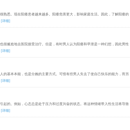
很熟悉。现在阳痿患者越来越多。阳痿危害更大，影响家庭生活。因此，了解阳痿的
么
[详细]
也很尴尬地去医院接受治疗。但是，有时男人认为阳痿和早泄是一种幻想，因此男性
院
[详细]
人的基本本能，也是分娩的主要方式。可惜有些男人失去了使自己快乐的能力，而另
早
[详细]
引起的。例如，心态总是处于压力和过度兴奋的状态。将这种情绪带入性生活将导致
如
[详细]