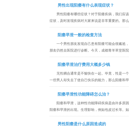
男性出现阳痿有什么表现症状？
男性阳痿有哪些症状？对于阳痿疾病，我们应该
症状，及时发现疾病对大家来说是非常重要的。那
阳痿早泄一般的检查方法
一个男性朋友发现自己患有阳痿可能会很尴尬，
朋友仍然去医院进行诊断。今天，成都青羊草堂医
阳痿早泄治疗费用大概多少钱
无性耦合通常是不愉快在一起。毕竟，性是一个
一些男人却失去了使自己快乐的能力，那么阳痿和
阳痿早泄性功能障碍怎么治？
阳痿和早泄，这种性功能障碍疾病是由许多原因
阳痿和早泄的出现。生理影响，例如包皮过长等。
男性阳痿是什么原因造成的