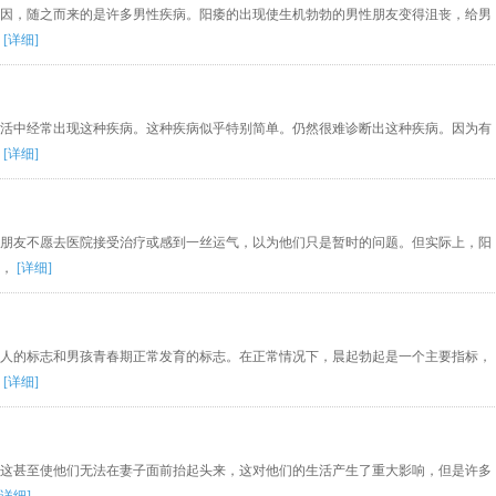
因，随之而来的是许多男性疾病。阳痿的出现使生机勃勃的男性朋友变得沮丧，给男
勃
[详细]
活中经常出现这种疾病。这种疾病似乎特别简单。仍然很难诊断出这种疾病。因为有
起
[详细]
朋友不愿去医院接受治疗或感到一丝运气，以为他们只是暂时的问题。但实际上，阳
下，
[详细]
人的标志和男孩青春期正常发育的标志。在正常情况下，晨起勃起是一个主要指标，
人
[详细]
这甚至使他们无法在妻子面前抬起头来，这对他们的生活产生了重大影响，但是许多